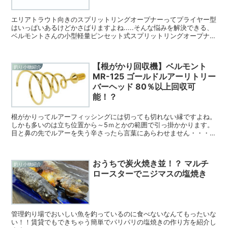
エリアトラウト向きのスプリットリングオープナーってプライヤー型
はいっぱいあるけどかさばりますよね.....そんな悩みを解決できる、
ベルモントさんの小型軽量ピンセット式スプリットリングオープナー
の紹介です！
【根がかり回収機】ベルモント
釣り小物紹介
MR-125 ゴールドルアーリトリー
バーヘッド 80％以上回収可
能！？
根がかりってルアーフィッシングには切っても切れない縁ですよね。
しかも多いのは立ち位置から～5ｍとかの範囲で引っ掛かかります。
目と鼻の先でルアーを失う辛さったら言葉にあらわせません・・・・
そんな経験のある方、是非一読ください！
おうちで炭火焼き並！？ マルチ
釣り小物紹介
ロースターでニジマスの塩焼き
管理釣り場でおいしい魚を釣っているのに食べないなんてもったいな
い！！賃貸でもできちゃう簡単でパリパリの塩焼きの作り方を紹介し