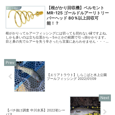
【根がかり回収機】ベルモント
釣り小物紹介
MR-125 ゴールドルアーリトリー
バーヘッド 80％以上回収可
能！？
根がかりってルアーフィッシングには切っても切れない縁ですよね。
しかも多いのは立ち位置から～5ｍとかの範囲で引っ掛かかります。
目と鼻の先でルアーを失う辛さったら言葉にあらわせません・・・・
そんな経験のある方、是非一読ください！
【エリアトラウト】しらこばと水上公園
プールフィッシング 2022/01/09
【バチ抜け調査 中川水系】2022初シー
バス